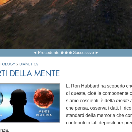
Precedente
Successivo
IENTOLOGY
»
DIANETICS
RTI DELLA MENTE
L. Ron Hubbard ha scoperto che
di queste, cioè la componente 
siamo coscienti, è detta
mente a
che pensa, osserva i dati, li ric
standard della memoria che con
contenuti in tali depositi per p
enza.