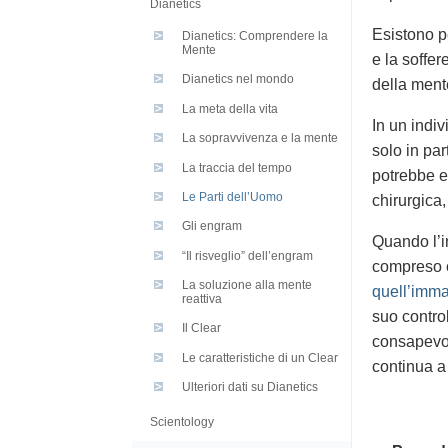
Dianetics
Esistono p
Dianetics: Comprendere la
Mente
e la soffer
Dianetics nel mondo
della ment
La meta della vita
In un indiv
La sopravvivenza e la mente
solo in par
La traccia del tempo
potrebbe e
Le Parti dell’Uomo
chirurgica,
Gli engram
Quando l’in
“Il risveglio” dell’engram
compreso c
La soluzione alla mente
quell’imma
reattiva
suo contro
Il Clear
consapevol
Le caratteristiche di un Clear
continua a
Ulteriori dati su Dianetics
Scientology