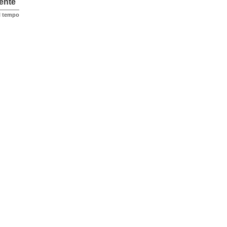
ente
el tempo