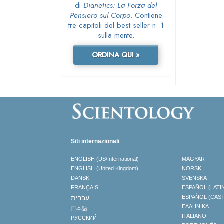
di
Dianetics: La Forza del
Pensiero sul Corpo
. Contiene
tre capitoli del best seller n. 1
sulla mente.
ORDINA QUI »
Siti internazionali
ENGLISH (US/International)
MAGYAR
ENGLISH (United Kingdom)
NORSK
DANSK
SVENSKA
FRANÇAIS
ESPAÑOL (LATI
עברית
ESPAÑOL (CAS
ΕΛΛΗΝΙΚA
日本語
ITALIANO
РУССКИЙ