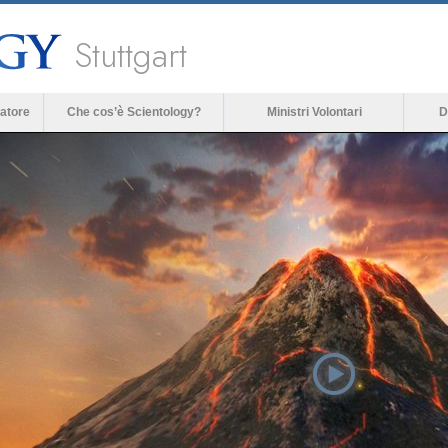
Stuttgart
atore
Che cos’è Scientology?
Ministri Volontari
D