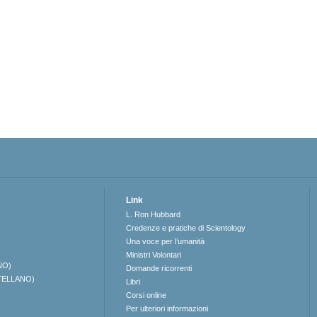
Link
L. Ron Hubbard
Credenze e pratiche di Scientology
Una voce per l’umanità
Ministri Volontari
NO)
Domande ricorrenti
TELLANO)
Libri
Corsi online
Per ulteriori informazioni