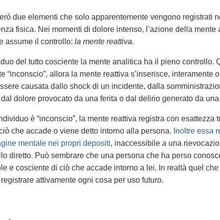
erò due elementi che solo apparentemente vengono registrati ne
enza fisica. Nei momenti di dolore intenso, l’azione della mente 
e assume il controllo:
la mente reattiva.
iduo del tutto cosciente la mente analitica ha il pieno controllo.
te “inconscio”, allora la mente reattiva s’inserisce, interamente 
ssere causata dallo shock di un incidente, dalla somministrazio
 dal dolore provocato da una ferita o dal delirio generato da una
dividuo è “inconscio”, la mente reattiva registra con esattezza tu
iò che accade o viene detto intorno alla persona.
Inoltre essa r
gine mentale nei propri depositi
, inaccessibile a una rievocazio
llo diretto. Può sembrare che una persona che ha perso conosc
e e cosciente di ciò che accade intorno a lei. In realtà quel ch
 registrare attivamente ogni cosa per uso futuro.