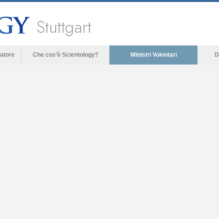
Stuttgart
atore
Che cos’è Scientology?
Ministri Volontari
D