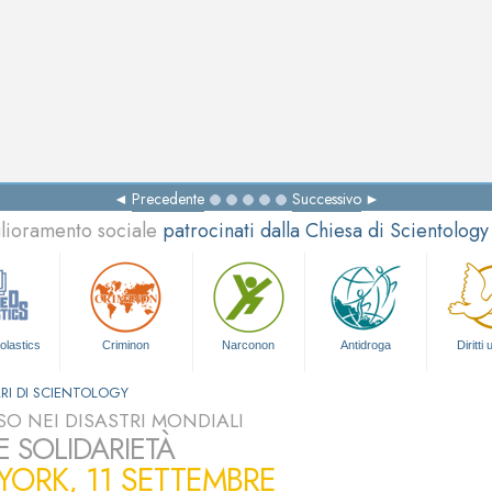
Precedente
Successivo
glioramento sociale
patrocinati dalla Chiesa di Scientology
olastics
Criminon
Narconon
Antidroga
Diritti
RI DI SCIENTOLOGY
O NEI DISASTRI MONDIALI
E SOLIDARIETÀ
ORK, 11 SETTEMBRE