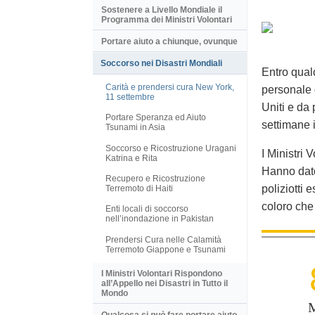
Sostenere a Livello Mondiale il
Programma dei Ministri Volontari
Portare aiuto a chiunque, ovunque
Soccorso nei Disastri Mondiali
Entro qual
Carità e prendersi cura New York,
personale 
11 settembre
Uniti e da 
Portare Speranza ed Aiuto
settimane 
Tsunami in Asia
Soccorso e Ricostruzione Uragani
I Ministri 
Katrina e Rita
Hanno dato 
Recupero e Ricostruzione
poliziotti 
Terremoto di Haiti
coloro che 
Enti locali di soccorso
nell’inondazione in Pakistan
Prendersi Cura nelle Calamità
Terremoto Giappone e Tsunami
I Ministri Volontari Rispondono
all’Appello nei Disastri in Tutto il
Mondo
Qualcosa si
può
fare portare aiuto