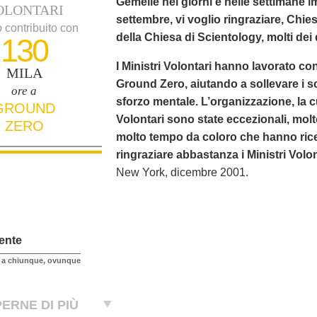
Gemelle nei giorni e nelle settimane 
OLONTARI
settembre, vi voglio ringraziare, Chies
 contribuito con
della Chiesa di Scientology, molti dei 
130
I Ministri Volontari hanno lavorato co
MILA
Ground Zero, aiutando a sollevare i soc
ore a
sforzo mentale. L’organizzazione, la cu
GROUND
Volontari sono state eccezionali, mol
ZERO
molto tempo da coloro che hanno rice
ringraziare abbastanza i Ministri Volo
New York, dicembre 2001.
ente
o a chiunque, ovunque
ERNE DI PIÙ