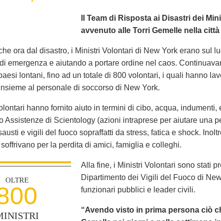
Il Team di Risposta ai Disastri dei Mini
avvenuto alle Torri Gemelle nella citt
che ora dal disastro, i Ministri Volontari di New York erano sul
di emergenza e aiutando a portare ordine nel caos. Continuavano
paesi lontani, fino ad un totale di 800 volontari, i quali hanno la
insieme al personale di soccorso di New York.
Volontari hanno fornito aiuto in termini di cibo, acqua, indument
Assistenze di Scientology (azioni intraprese per aiutare una per
esausti e vigili del fuoco sopraffatti da stress, fatica e shock. Ino
soffrivano per la perdita di amici, famiglia e colleghi.
Alla fine, i Ministri Volontari sono stati
Dipartimento dei Vigili del Fuoco di Ne
OLTRE
800
funzionari pubblici e leader civili.
“Avendo visto in prima persona ciò ch
MINISTRI