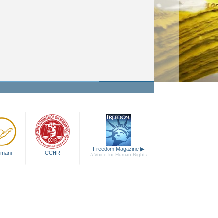
Freedom Magazine
▶
 umani
CCHR
A Voice for Human Rights