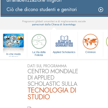
un’alfabetizzazione migliori
Ciò che dicono studenti e genitori
Programmi globali umanitari e di miglioramento sociale
patrocinati dalla Chiesa di Scientology
▼
La Via della
Applied Scholastics
Criminon
In che modo
Felicità
aiutiamo
DATI SUL PROGRAMMA
CENTRO MONDIALE
DI APPLIED
SCHOLASTIC SULLA
TECNOLOGIA DI
STUDIO