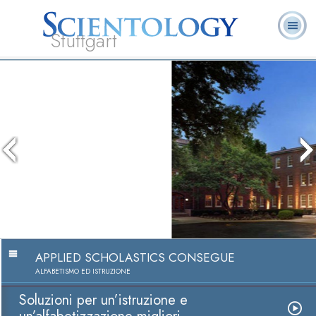
Stuttgart
Chi
L. Ron Hubbard:
Che cos’è
Ministri
Domande
Libri
siamo
Fondatore
Scientology?
Volontari
ricorrenti
Soluzioni per un’istruzione 
un’alfabetizzazione miglior
Guarda i video
APPLIED SCHOLASTICS CONSEGUE
ALFABETISMO ED ISTRUZIONE
Soluzioni per un’istruzione e