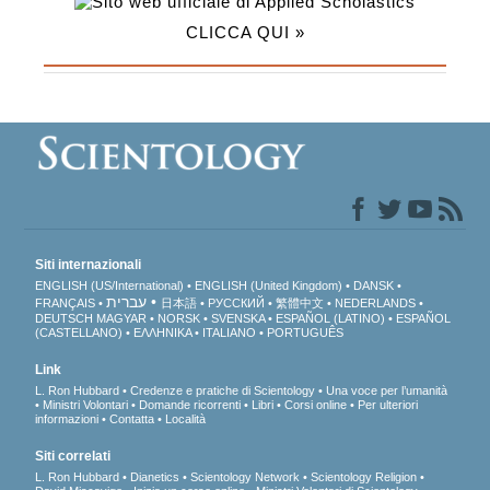
CLICCA QUI »
Siti internazionali
ENGLISH (US/International)
ENGLISH (United Kingdom)
DANSK
עברית
FRANÇAIS
日本語
РУССКИЙ
繁體中文
NEDERLANDS
DEUTSCH
MAGYAR
NORSK
SVENSKA
ESPAÑOL (LATINO)
ESPAÑOL
(CASTELLANO)
ΕΛΛΗΝΙΚA
ITALIANO
PORTUGUÊS
Link
L. Ron Hubbard
Credenze e pratiche di Scientology
Una voce per l’umanità
Ministri Volontari
Domande ricorrenti
Libri
Corsi online
Per ulteriori
informazioni
Contatta
Località
Siti correlati
L. Ron Hubbard
Dianetics
Scientology Network
Scientology Religion