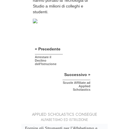
hanno portato la Tecnologia di
Studio a milioni di colleghi e
studenti.
« Precedente
Arrestare il
Declino
dell’Istruzione
Successivo »
Scuole Affiliate ad
Applied
Scholastics
APPLIED SCHOLASTICS CONSEGUE
ALFABETISMO ED ISTRUZIONE
Fornire gli Strumenti per l’Alfabetismo e