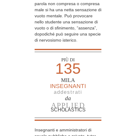
parola non compresa o compresa
male si ha una netta sensazione di
vuoto mentale. Può provocare
nello studente una sensazione di
vuoto o di sfinimento, “assenza”,
dopodiché può seguire una specie
di nervosismo isterico.
PIÙ DI
135
MILA
INSEGNANTI
addestrati
da
APPLIED
SCHOLASTICS
Insegnanti e amministratori di
scuole pubbliche e private, tutor,