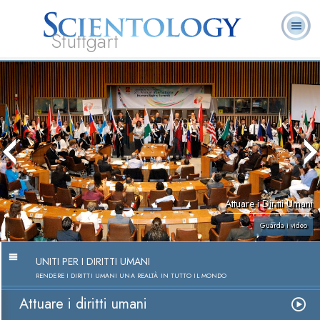
Stuttgart
Chi
L. Ron Hubbard:
Che cos’è
Ministri
Domande
Libri
siamo
Fondatore
Scientology?
Volontari
ricorrenti
Attuare i Diritti Umani
Guarda i video
UNITI PER I DIRITTI UMANI
RENDERE I DIRITTI UMANI UNA REALTÀ IN TUTTO IL MONDO
Attuare i diritti umani