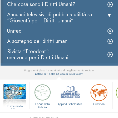
Che cosa sono i Diritti Umani?
Annunci televisivi di pubblica utilità su
“Gioventù per i Diritti Umani”
United
A sostegno dei diritti umani
Rivista “Freedom”:
una voce per i Diritti Umani
Programmi globali umanitari e di miglioramento sociale
patrocinati dalla Chiesa di Scientology
▼
La Via della
Applied Scholastics
Criminon
In che modo
Felicità
aiutiamo