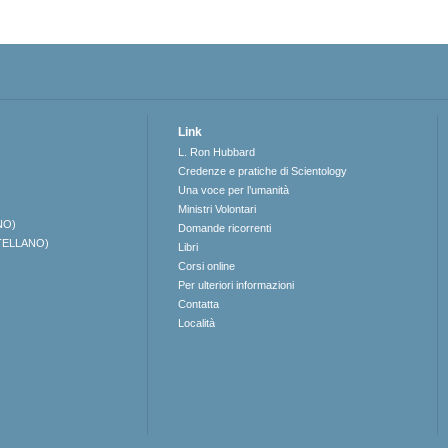
Link
L. Ron Hubbard
Credenze e pratiche di Scientology
Una voce per l’umanità
Ministri Volontari
NO)
Domande ricorrenti
TELLANO)
Libri
Corsi online
Per ulteriori informazioni
Contatta
Località