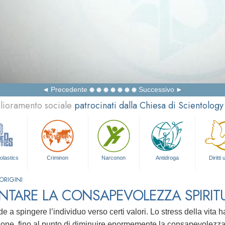
Precedente
Successivo
glioramento sociale
patrocinati dalla Chiesa di Scientology
olastics
Criminon
Narconon
Antidroga
Diritti
ORIGINI
TARE LA CONSAPEVOLEZZA SPIRIT
de a spingere l’individuo verso certi valori. Lo stress della vita
ione, fino al punto di diminuire enormemente la consapevolezza 