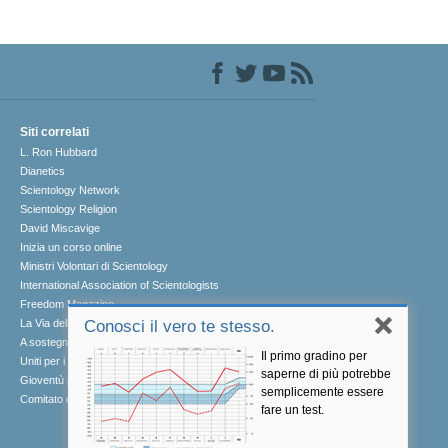
Siti correlati
L. Ron Hubbard
Dianetics
Scientology Network
Scientology Religion
David Miscavige
Inizia un corso online
Ministri Volontari di Scientology
International Association of Scientologists
Freedom Magazine
La Via della Felicità
Conosci il vero te stesso.
A sostegno di un mondo libero dalla droga
Il primo gradino per
Uniti per i Diritti Umani
saperne di più potrebbe
Gioventù per i Diritti Umani
semplicemente essere
Comitato dei Cittadini per i Diritti Umani
fare un test.