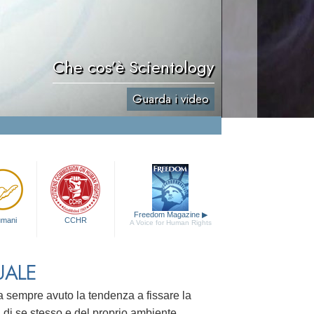
Che cos’è Scientology
Guarda i video
Freedom Magazine
▶
 umani
CCHR
A Voice for Human Rights
UALE
 ha sempre avuto la tendenza a fissare la
di se stesso e del proprio ambiente.