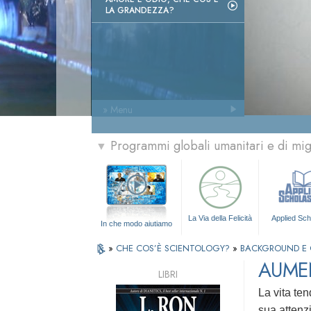
LA GRANDEZZA?
» Menu
Programmi globali umanitari e di mi
▼
La Via della Felicità
Applied Sch
In che modo aiutiamo
»
CHE COS’È SCIENTOLOGY?
»
BACKGROUND E 
AUMEN
LIBRI
La vita ten
sua attenz