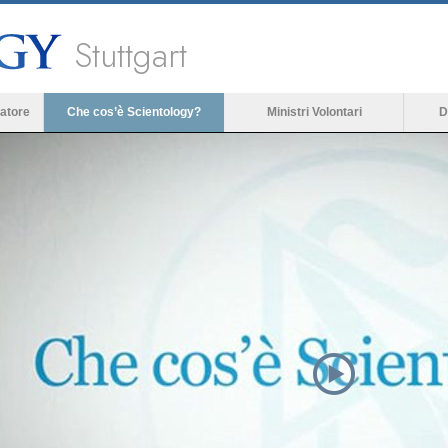
Stuttgart
atore
Che cos’è Scientology?
Ministri Volontari
D