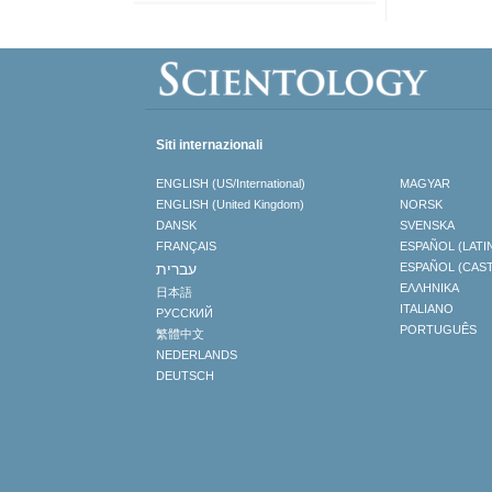
Siti internazionali
ENGLISH (US/International)
MAGYAR
ENGLISH (United Kingdom)
NORSK
DANSK
SVENSKA
FRANÇAIS
ESPAÑOL (LATI
עברית
ESPAÑOL (CAS
ΕΛΛΗΝΙΚA
日本語
ITALIANO
РУССКИЙ
PORTUGUÊS
繁體中文
NEDERLANDS
DEUTSCH