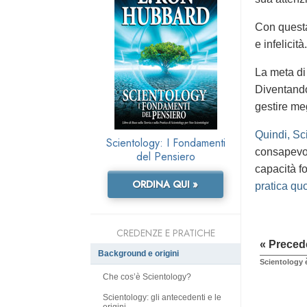
Con questa 
e infelicità.
La meta di 
Diventando
gestire meg
Quindi, Sci
Scientology: I Fondamenti
consapevole
del Pensiero
capacità f
ORDINA QUI »
pratica quo
CREDENZE E PRATICHE
« Preced
Background e origini
Scientology è
Che cos’è Scientology?
Scientology: gli antecedenti e le
origini