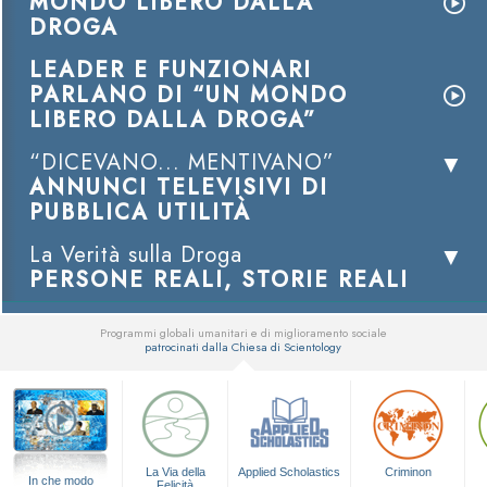
MONDO LIBERO DALLA
DROGA
LEADER E FUNZIONARI
PARLANO DI “UN MONDO
LIBERO DALLA DROGA”
“DICEVANO... MENTIVANO”
ANNUNCI TELEVISIVI DI
PUBBLICA UTILITÀ
La Verità sulla Droga
PERSONE REALI, STORIE REALI
Programmi globali umanitari e di miglioramento sociale
patrocinati dalla Chiesa di Scientology
▼
La Via della
Applied Scholastics
Criminon
In che modo
Felicità