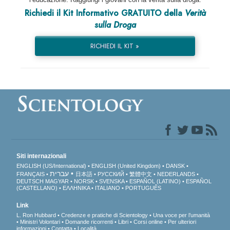
Richiedi il Kit Informativo GRATUITO della
Verità
sulla Droga
RICHIEDI IL KIT »
Siti internazionali
ENGLISH (US/International)
ENGLISH (United Kingdom)
DANSK
עברית
FRANÇAIS
日本語
РУССКИЙ
繁體中文
NEDERLANDS
DEUTSCH
MAGYAR
NORSK
SVENSKA
ESPAÑOL (LATINO)
ESPAÑOL
(CASTELLANO)
ΕΛΛΗΝΙΚA
ITALIANO
PORTUGUÊS
Link
L. Ron Hubbard
Credenze e pratiche di Scientology
Una voce per l’umanità
Ministri Volontari
Domande ricorrenti
Libri
Corsi online
Per ulteriori
informazioni
Contatta
Località