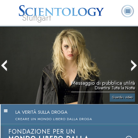
Stuttgart
Chi
L. Ron Hubbard:
Che cos’è
Ministri
Domande
Libri
siamo
Fondatore
Scientology?
Volontari
ricorrenti
Messaggio di pubblica utilità
Divertirsi Tutta la Notte
Guarda i video
LA VERITÀ SULLA DROGA
CREARE UN MONDO LIBERO DALLA DROGA
FONDAZIONE PER UN