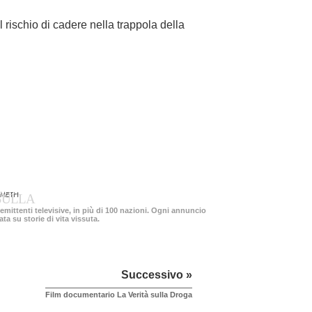
 rischio di cadere nella trappola della
 METH
 SULLA
mittenti televisive, in più di 100 nazioni. Ogni annuncio
ta su storie di vita vissuta.
Successivo »
Film documentario La Verità sulla Droga