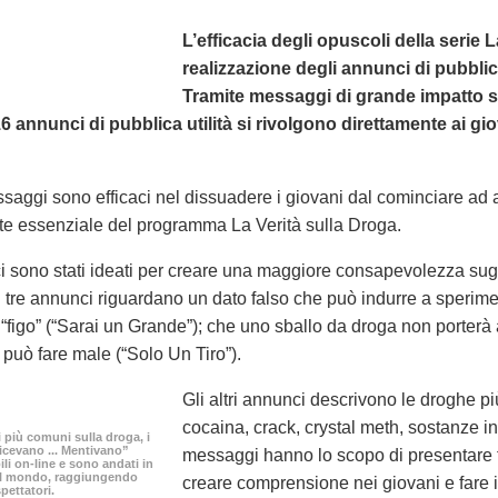
L’efficacia degli opuscoli della serie 
realizzazione degli annunci di pubblic
Tramite messaggi di grande impatto sugl
 16 annunci di pubblica utilità si rivolgono direttamente ai g
saggi sono efficaci nel dissuadere i giovani dal cominciare ad
 essenziale del programma La Verità sulla Droga.
 sono stati ideati per creare una maggiore consapevolezza sugli e
mi tre annunci riguardano un dato falso che può indurre a sperim
ù “figo” (“Sarai un Grande”); che uno sballo da droga non porterà
 può fare male (“Solo Un Tiro”).
Gli altri annunci descrivono le droghe più
cocaina, crack, crystal meth, sostanze ina
i più comuni sulla droga, i
icevano ... Mentivano”
messaggi hanno lo scopo di presentare fa
ili
on-line
e sono andati in
 il mondo, raggiungendo
creare comprensione nei giovani e fare 
spettatori.