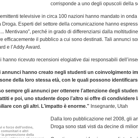
corrisponde a uno degli opuscoli della s
emittenti televisive in circa 100 nazioni hanno mandato in onda g
la Droga. Esperti del settore della comunicazione hanno espresso
... Mentivano”, perché in grado di differenziarsi dalla moltitud
 efficacemente il pubblico a cui sono destinati. Tali annunci sono
ward e l’Addy Award.
i hanno ricevuto recensioni elogiative dai responsabili dell’in
i annunci hanno creato negli studenti un coinvolgimento im
sone della loro stessa età, con le quali possono identificars
o sempre gli annunci per ottenere l’attenzione degli studenti.
attiti e poi, uno studente dopo l’altro si offre di condividere 
iliare con gli altri. L’impatto è enorme.”
Insegnante, Utah
Dalla loro pubblicazione nel 2008, gli ann
Droga sono stati visti da decine di milio
i e forze dell’ordine,
 comunitari e altri
 la prevenzione della