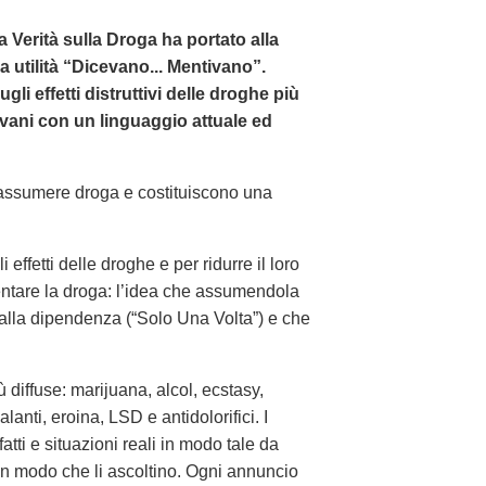
La Verità sulla Droga ha portato alla
a utilità “Dicevano... Mentivano”.
i effetti distruttivi delle droghe più
iovani con un linguaggio attuale ed
 assumere droga e costituiscono una
ffetti delle droghe e per ridurre il loro
entare la droga: l’idea che assumendola
 alla dipendenza (“Solo Una Volta”) e che
 diffuse: marijuana, alcol, ecstasy,
lanti, eroina, LSD e antidolorifici. I
tti e situazioni reali in modo tale da
in modo che li ascoltino. Ogni annuncio