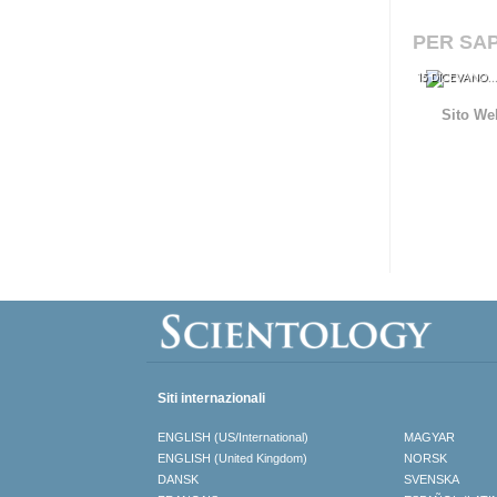
PER SAP
15 DICEVANO.
Sito We
Siti internazionali
ENGLISH (US/International)
MAGYAR
ENGLISH (United Kingdom)
NORSK
DANSK
SVENSKA