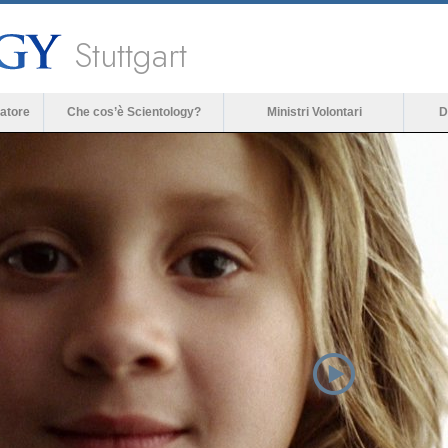
Stuttgart
atore
Che cos’è Scientology?
Ministri Volontari
D