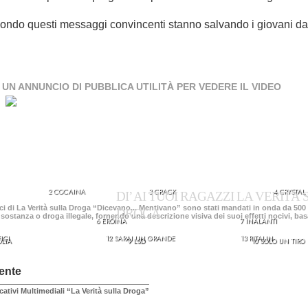
l mondo questi messaggi convincenti stanno salvando i giovani dal
 UN ANNUNCIO DI PUBBLICA UTILITÀ PER VEDERE IL VIDEO
2 COCAINA
3 CRACK
4 CRYSTAL
DI’ AI TUOI RAGAZZI LA VERITÀ
i di La Verità sulla Droga “Dicevano... Mentivano” sono stati mandati in onda da 500 e
DROGA.
 sostanza o droga illegale, fornendo una descrizione visiva dei suoi effetti nocivi, basa
6 EROINA
7 INALANTI
ICI
12 SARAI UN GRANDE
13 RITALIN
OLTA
9 LSD
10 SOLO UN TIRO
ente
cativi Multimediali “La Verità sulla Droga”