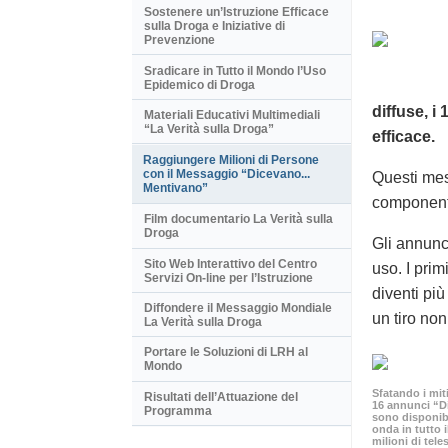
Sostenere un’Istruzione Efficace
sulla Droga e Iniziative di
Prevenzione
Sradicare in Tutto il Mondo l’Uso
Epidemico di Droga
diffuse, i
Materiali Educativi Multimediali
“La Verità sulla Droga”
efficace.
Raggiungere Milioni di Persone
con il Messaggio “Dicevano...
Questi mes
Mentivano”
componente
Film documentario La Verità sulla
Droga
Gli annunci
Sito Web Interattivo del Centro
uso. I pri
Servizi On-line per l’Istruzione
diventi pi
Diffondere il Messaggio Mondiale
un tiro non
La Verità sulla Droga
Portare le Soluzioni di LRH al
Mondo
Sfatando i mit
Risultati dell’Attuazione del
16 annunci “D
Programma
sono disponib
onda in tutto
milioni di tele