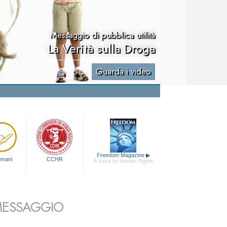
Messaggio di pubblica utilità
La Verità sulla Droga
Guarda i video
Freedom Magazine
▶
 umani
CCHR
A Voice for Human Rights
 MESSAGGIO