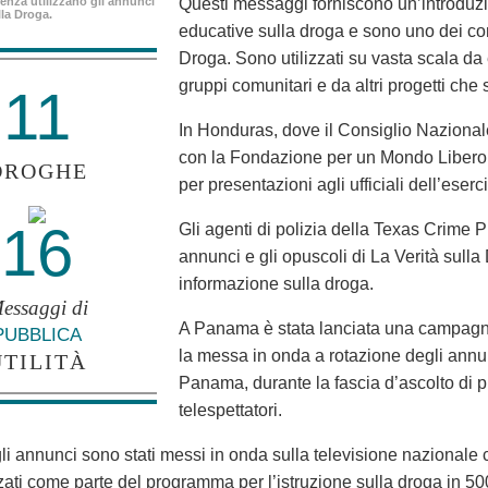
enza utilizzano gli annunci
Questi messaggi forniscono un’introduzio
lla Droga.
educative sulla droga e sono uno dei c
Droga. Sono utilizzati su vasta scala da e
gruppi comunitari e da altri progetti che
11
In Honduras, dove il Consiglio Nazionale 
con la Fondazione per un Mondo Libero d
DROGHE
per presentazioni agli ufficiali dell’eserc
16
Gli agenti di polizia della Texas Crime P
annunci e gli opuscoli di La Verità sulla
informazione sulla droga.
essaggi di
A Panama è stata lanciata una campagna
PUBBLICA
la messa in onda a rotazione degli annun
UTILITÀ
Panama, durante la fascia d’ascolto di p
telespettatori.
li annunci sono stati messi in onda sulla televisione nazionale 
zzati come parte del programma per l’istruzione sulla droga in 50