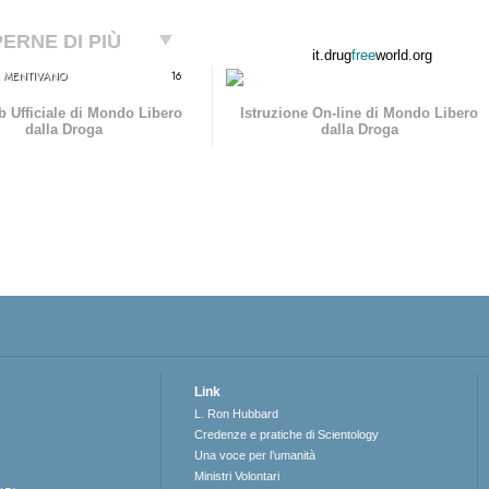
ERNE DI PIÙ
it.drug
free
world.org
.. MENTIVANO
16
b Ufficiale di Mondo Libero
Istruzione On-line di Mondo Libero
dalla Droga
dalla Droga
Link
L. Ron Hubbard
Credenze e pratiche di Scientology
Una voce per l’umanità
Ministri Volontari