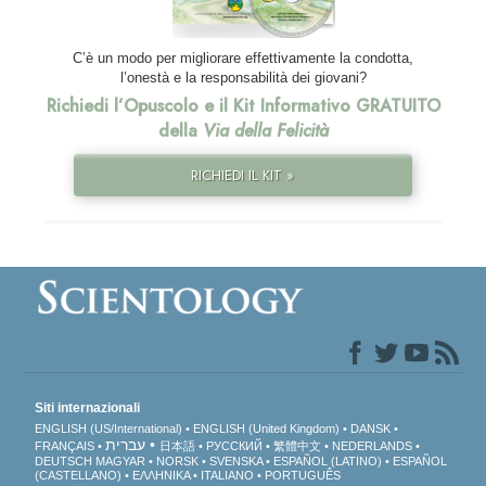
C’è un modo per migliorare effettivamente la condotta,
l’onestà e la responsabilità dei giovani?
Richiedi l’Opuscolo e il Kit Informativo GRATUITO
della
Via della Felicità
RICHIEDI IL KIT »
Siti internazionali
ENGLISH (US/International)
ENGLISH (United Kingdom)
DANSK
עברית
FRANÇAIS
日本語
РУССКИЙ
繁體中文
NEDERLANDS
DEUTSCH
MAGYAR
NORSK
SVENSKA
ESPAÑOL (LATINO)
ESPAÑOL
(CASTELLANO)
ΕΛΛΗΝΙΚA
ITALIANO
PORTUGUÊS