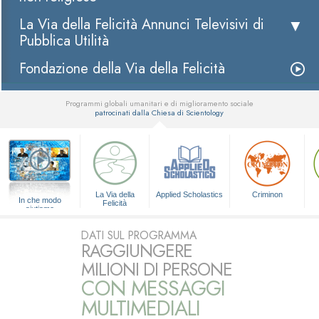
La Via della Felicità Annunci Televisivi di
Pubblica Utilità
Fondazione della Via della Felicità
Programmi globali umanitari e di miglioramento sociale
patrocinati dalla Chiesa di Scientology
▼
La Via della
Applied Scholastics
Criminon
In che modo
Felicità
aiutiamo
DATI SUL PROGRAMMA
RAGGIUNGERE
MILIONI DI PERSONE
CON MESSAGGI
MULTIMEDIALI