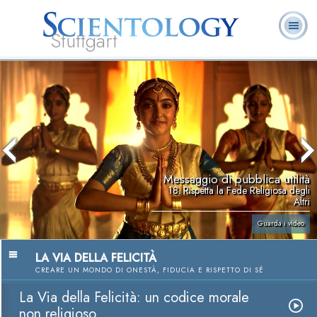
Stuttgart
Chi
L. Ron Hubbard:
Che cos’è
Ministri
Domande
Libri
siamo
Fondatore
Scientology?
Volontari
ricorrenti
Messaggio di pubblica utilità
18. Rispetta la Fede Religiosa degli
Altri
Guarda i video
LA VIA DELLA FELICITÀ
CREARE UN MONDO DI ONESTÀ, FIDUCIA E RISPETTO DI SÉ
La Via della Felicità: un codice morale
non religioso