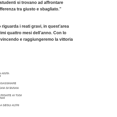
i studenti si trovano ad affrontare
ferenza tra giusto e sbagliato.”
 riguarda i reati gravi, in quest’area
imi quattro mesi dell’anno. Con lo
vincendo e raggiungeremo la vittoria
 AIUTA
I
SSASSINARE
ONA DI BUONA
I FRONTE AI TUOI
GHI
A DEGLI ALTRI