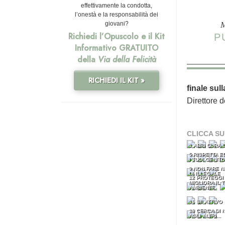
effettivamente la condotta,
l’onestà e la responsabilità dei
M
giovani?
Richiedi l’Opuscolo e il Kit
P
Informativo GRATUITO
della
Via della Felicità
RICHIEDI IL KIT »
finale sul
Direttore d
CLICCA SU
1 ABBI CURA 
5 RISPETTA E
I TUOI GENITO
9 NON FARE N
DI ILLEGALE
12 PROTEGGI
MIGLIORA IL 
AMBIENTE
16 SII ATTIVO
19 CERCA DI 
AGLI ALTRI...