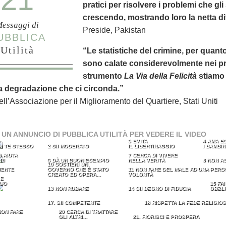
pratici per risolvere i problemi che gl
crescendo, mostrando loro la netta dif
essaggi di
Preside, Pakistan
UBBLICA
Utilità
“Le statistiche del crimine, per quanto
sono calate considerevolmente nei pr
strumento
La Via della Felicità
stiamo 
la degradazione che ci circonda.”
ell’Associazione per il Miglioramento del Quartiere, Stati Uniti
 UN ANNUNCIO DI PUBBLICA UTILITÀ PER VEDERE IL VIDEO
3 EVITA
4 AMA ED
DI TE STESSO
2 SII MODERATO
IL LIBERTINAGGIO
I BAMBIN
D AIUTA
7 CERCA DI VIVERE
RI
6 DÀ UN BUON ESEMPIO
NELLA VERITÀ
8 NON A
10 SOSTIENI UN
IENTE
GOVERNO CHE È STATO
11 NON FARE DEL MALE AD UNA PERS
CREATO ED OPERA...
VOLONTÀ
 E
TUO
15 FA
13 NON RUBARE
14 SII DEGNO DI FIDUCIA
OBBLI
17. SII COMPETENTE
18 RISPETTA LA FEDE RELIGIOS
NON FARE
20 CERCA DI TRATTARE
GLI ALTRI...
21. FIORISCI E PROSPERA