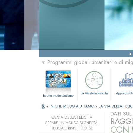
Programmi globali umanitari e di mi
▼
La Via della Felicità
Applied Sch
In che modo aiutiamo
»
IN CHE MODO AIUTIAMO
»
LA VIA DELLA FELIC
DATI SU
LA VIA DELLA FELICITÀ
RAGGI
CREARE UN MONDO DI ONESTÀ,
CON M
FIDUCIA E RISPETTO DI SÉ