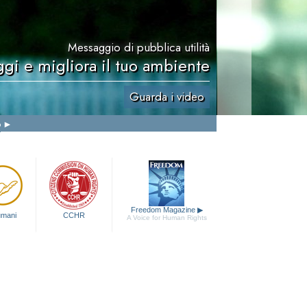
Messaggio di pubblica utilità
ggi e migliora il tuo ambiente
Guarda i video
o
Freedom Magazine
▶
 umani
CCHR
A Voice for Human Rights