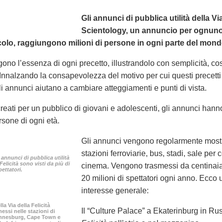
Gli annunci di pubblica utilità della Vi
Scientology, un annuncio per ognuno 
colo, raggiungono milioni di persone in ogni parte del mond
lgono l’essenza di ogni precetto, illustrandolo con semplicità, 
Innalzando la consapevolezza del motivo per cui questi precetti s
li annunci aiutano a cambiare atteggiamenti e punti di vista.
eati per un pubblico di giovani e adolescenti, gli annunci hann
rsone di ogni età.
Gli annunci vengono regolarmente mostrat
stazioni ferroviarie, bus, stadi, sale per 
 annunci di pubblica utilità
 Felicità sono visti da più di
cinema. Vengono trasmessi da centinaia 
pettatori.
20 milioni di spettatori ogni anno. Ecco 
interesse generale:
la Via della Felicità
Il “Culture Palace” a Ekaterinburg in Ru
ssi nelle stazioni di
annesburg, Cape Town e