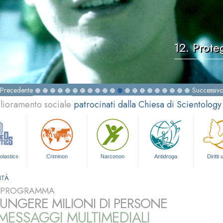
12. Prote
Precedente
Successiv
glioramento sociale
patrocinati dalla Chiesa di Scientology
olastics
Criminon
Narconon
Antidroga
Diritti
ITÀ
L PROGRAMMA
UNGERE MILIONI DI PERSONE
ESSAGGI MULTIMEDIALI