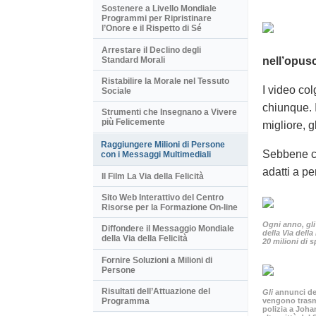
Sostenere a Livello Mondiale
Programmi per Ripristinare
l’Onore e il Rispetto di Sé
Arrestare il Declino degli
Standard Morali
nell’opus
Ristabilire la Morale nel Tessuto
I video co
Sociale
chiunque. 
Strumenti che Insegnano a Vivere
più Felicemente
migliore, g
Raggiungere Milioni di Persone
Sebbene cr
con i Messaggi Multimediali
adatti a pe
Il Film La Via della Felicità
Sito Web Interattivo del Centro
Risorse per la Formazione On-line
Ogni anno, gli
Diffondere il Messaggio Mondiale
della Via della
della Via della Felicità
20 milioni di s
Fornire Soluzioni a Milioni di
Persone
Risultati dell’Attuazione del
Gli
annunci del
vengono trasme
Programma
polizia a Joh