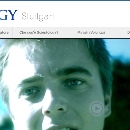
Stuttgart
atore
Che cos’è Scientology?
Ministri Volontari
D