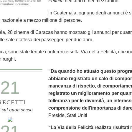
Felicità
nell’atrio e nel mezzanino.
 Sudafrica, come parte di un
limitare il crimine.
In Guatemala, ognuno degli annunci è s
e nazionale a mezzo milione di persone.
la, 28 cinema di Caracas hanno mostrato gli annunci per quattr
lle sale d’attesa dei passeggeri per due anni.
ca, sono state tenute conferenze sulla Via della Felicità, che in
irurghi.
“Da quando ho attuato questo progra
abbiamo registrato un calo di comport
21
mancanza di rispetto, di comportamen
registrato un miglioramento per quanto
tolleranza per le diversità, un interess
RECETTI
comprensione dell’importanza di dare 
i sul buon senso
Preside, Stati Uniti
21
“La Via della Felicità realizza risultat