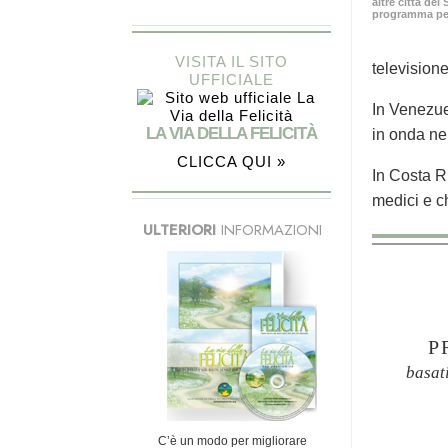
altre città del
programma per 
VISITA IL SITO
television
UFFICIALE
In Venezue
LA VIA DELLA FELICITÀ
in onda ne
CLICCA QUI »
In Costa Ri
medici e ch
ULTERIORI
INFORMAZIONI
P
basat
C’è un modo per migliorare